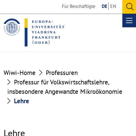
Go
Go
Für Beschäftigte
DE
EN
to
to
O
the
the
se
Op
content
footer
me
section
section
Wiwi-Home
Professuren
Professur für Volkswirtschaftslehre,
insbesondere Angewandte Mikroökonomie
Lehre
Lehre