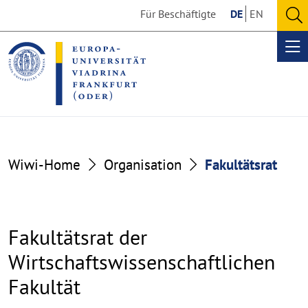
Go
Go
Für Beschäftigte
DE
EN
to
to
O
the
the
se
Op
content
footer
me
section
section
Wiwi-Home
Organisation
Fakultätsrat
Fakultätsrat der
Wirtschaftswissenschaftlichen
Fakultät