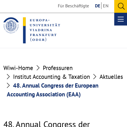
Go
Go
Für Beschäftigte
DE
EN
to
to
O
the
the
se
Op
content
footer
me
section
section
Wiwi-Home
Professuren
Institut Accounting & Taxation
Aktuelles
48. Annual Congress der European
Accounting Association (EAA)
48. Annual Congress der