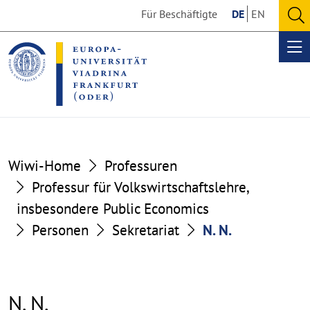
Go
Go
Für Beschäftigte
DE
EN
to
to
O
the
the
se
Op
content
footer
me
section
section
Wiwi-Home
Professuren
Professur für Volkswirtschaftslehre,
insbesondere Public Economics
Personen
Sekretariat
N. N.
N. N.