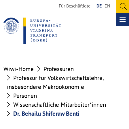
Go
Go
Für Beschäftigte
DE
EN
to
to
O
the
the
se
Op
content
footer
me
section
section
Wiwi-Home
Professuren
Professur für Volkswirtschaftslehre,
insbesondere Makroökonomie
Personen
Wissenschaftliche Mitarbeiter*innen
Dr. Behailu Shiferaw Benti