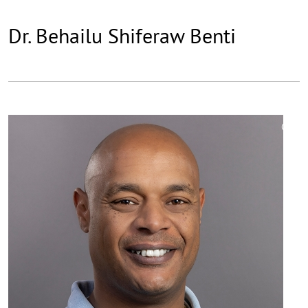
Dr. Behailu Shiferaw Benti
©
Copy
aufk