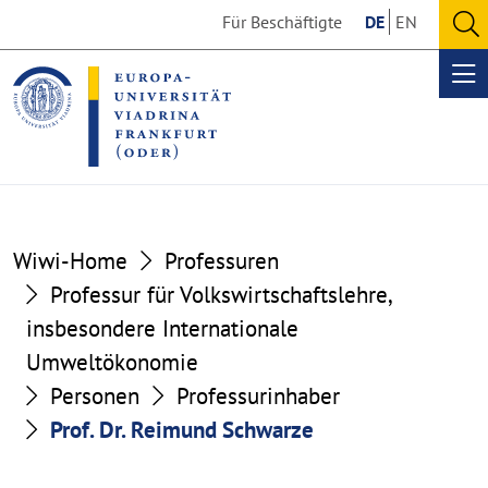
Go
Go
Für Beschäftigte
DE
EN
to
to
O
the
the
se
Op
content
footer
me
section
section
Wiwi-Home
Professuren
Professur für Volkswirtschaftslehre,
insbesondere Internationale
Umweltökonomie
Personen
Professurinhaber
Prof. Dr. Reimund Schwarze