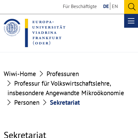
Go
Go
Für Beschäftigte
DE
EN
to
to
O
the
the
se
Op
content
footer
me
section
section
Wiwi-Home
Professuren
Professur für Volkswirtschaftslehre,
insbesondere Angewandte Mikroökonomie
Personen
Sekretariat
Sekretariat