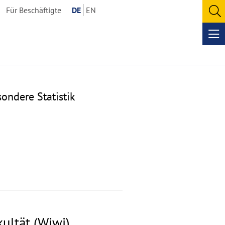
Für Beschäftigte
DE
EN
O
se
Op
me
ondere Statistik
ultät (Wiwi)