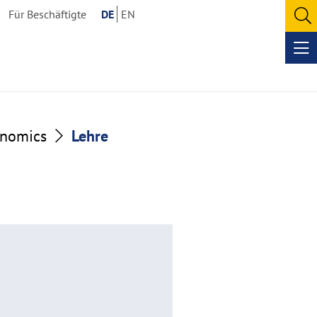
Für Beschäftigte
DE
EN
O
se
Op
me
onomics
Lehre