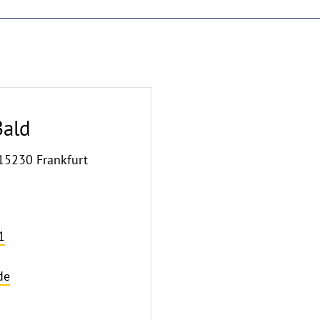
Bald
 15230 Frankfurt
1
de