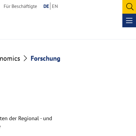
Für Beschäftigte
DE
EN
O
se
Op
me
onomics
Forschung
ten der Regional - und
e