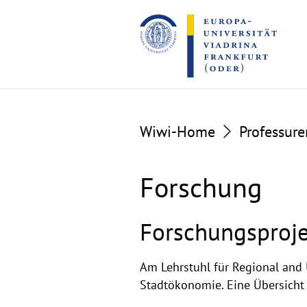
Go
Go
to
to
the
the
content
footer
section
section
Wiwi-Home
Professure
Forschung
Forschungsproj
Am Lehrstuhl für Regional and 
Stadtökonomie. Eine Übersicht 