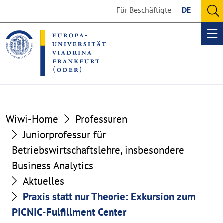
Go
Go
Für Beschäftigte
DE
to
to
O
the
the
se
Op
content
footer
me
section
section
Wiwi-Home
Professuren
Juniorprofessur für
Betriebswirtschaftslehre, insbesondere
Business Analytics
Aktuelles
Praxis statt nur Theorie: Exkursion zum
PICNIC-Fulfillment Center