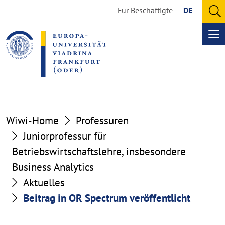
Go
Go
Für Beschäftigte
DE
to
to
O
the
the
se
Op
content
footer
me
section
section
Wiwi-Home
Professuren
Juniorprofessur für
Betriebswirtschaftslehre, insbesondere
Business Analytics
Aktuelles
Beitrag in OR Spectrum veröffentlicht