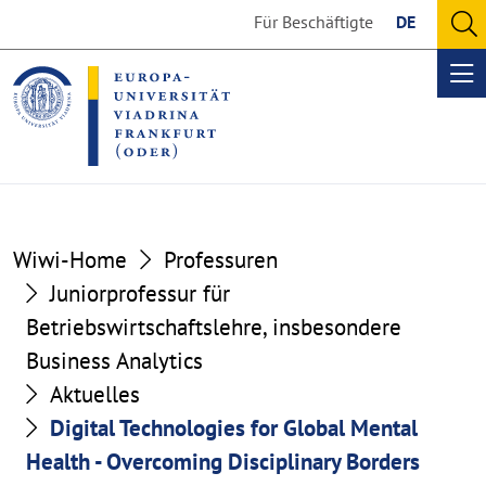
Go
Go
Für Beschäftigte
DE
to
to
O
the
the
se
Op
content
footer
me
section
section
Wiwi-Home
Professuren
Juniorprofessur für
Betriebswirtschaftslehre, insbesondere
Business Analytics
Aktuelles
Digital Technologies for Global Mental
Health - Overcoming Disciplinary Borders