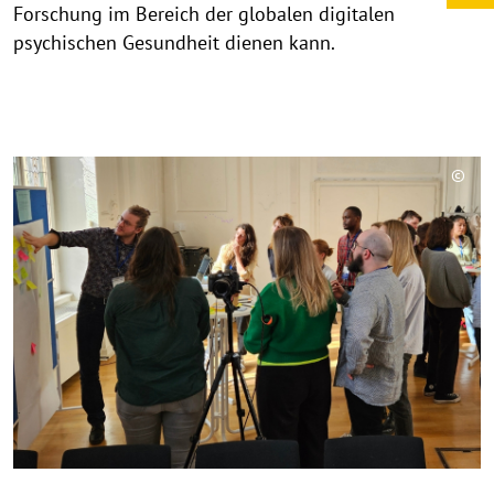
Forschung im Bereich der globalen digitalen
psychischen Gesundheit dienen kann.
©
C
o
p
y
r
i
g
h
t
h
i
n