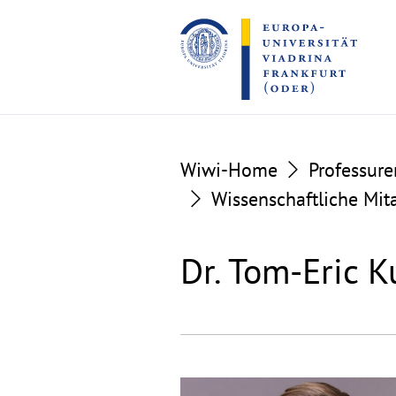
Go
Go
to
to
the
the
content
footer
section
section
Wiwi-Home
Professure
Wissenschaftliche Mit
Dr. Tom-Eric 