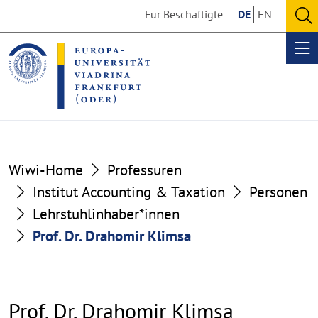
Go
Go
Für Beschäftigte
DE
EN
to
to
O
the
the
se
Op
content
footer
me
section
section
Wiwi-Home
Professuren
Institut Accounting & Taxation
Personen
Lehrstuhlinhaber*innen
Prof. Dr. Drahomir Klimsa
Prof. Dr. Drahomir Klimsa