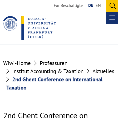
Go
Go
Für Beschäftigte
DE
EN
to
to
O
the
the
se
Op
content
footer
me
section
section
Wiwi-Home
Professuren
Institut Accounting & Taxation
Aktuelles
2nd Ghent Conference on International
Taxation
2nd Ghent Conference on