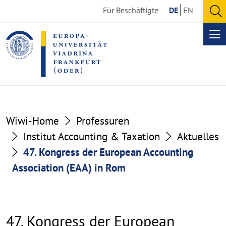
Go
Go
Für Beschäftigte
DE
EN
to
to
O
the
the
se
Op
content
footer
me
section
section
Wiwi-Home
Professuren
Institut Accounting & Taxation
Aktuelles
47. Kongress der European Accounting
Association (EAA) in Rom
47. Kongress der European