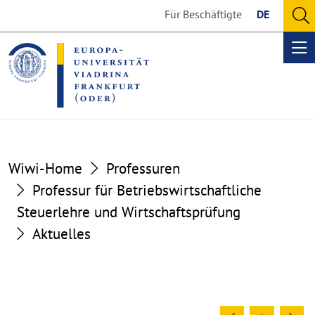
Go
Go
Für Beschäftigte
DE
to
to
O
the
the
se
Op
content
footer
me
section
section
Wiwi-Home
Professuren
Professur für Betriebswirtschaftliche
Steuerlehre und Wirtschaftsprüfung
Aktuelles