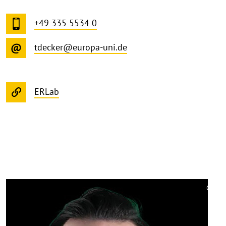
+49 335 5534 0
tdecker@europa-uni.de
ERLab
©
Copy
aufk