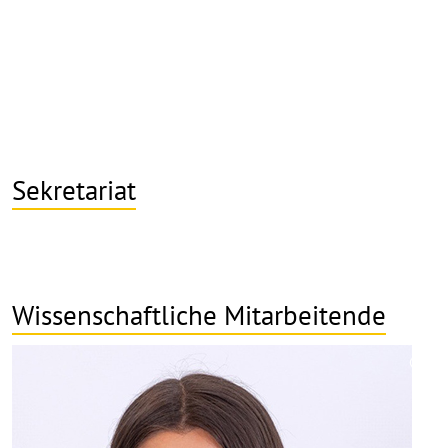
Sekretariat
Wissenschaftliche Mitarbeitende
©
Copy
aufk