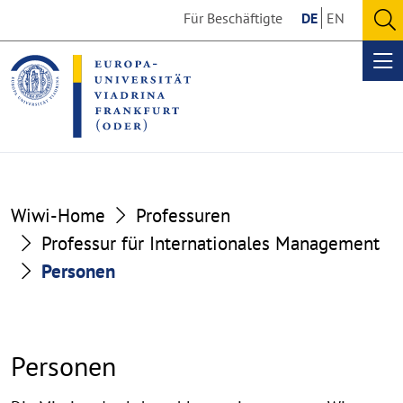
Go
Go
Für Beschäftigte
DE
EN
to
to
O
the
the
se
Op
content
footer
me
section
section
Wiwi-Home
Professuren
Professur für Internationales Management
Personen
Personen