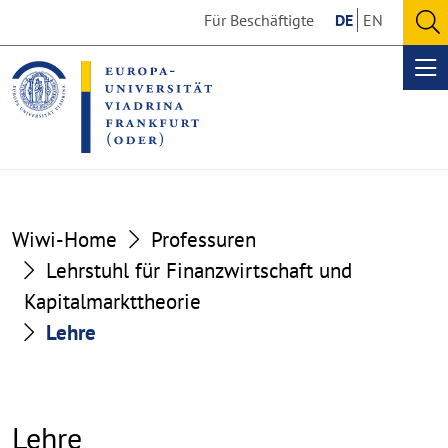
Go
Go
Für Beschäftigte
DE
EN
to
to
O
the
the
se
Op
content
footer
me
section
section
Wiwi-Home
Professuren
Lehrstuhl für Finanzwirtschaft und
Kapitalmarkttheorie
Lehre
Lehre