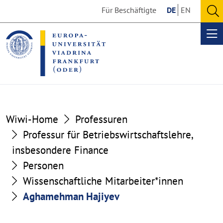
Go
Go
Für Beschäftigte
DE
EN
to
to
O
the
the
se
Op
content
footer
me
section
section
Wiwi-Home
Professuren
Professur für Betriebswirtschaftslehre,
insbesondere Finance
Personen
Wissenschaftliche Mitarbeiter*innen
Aghamehman Hajiyev