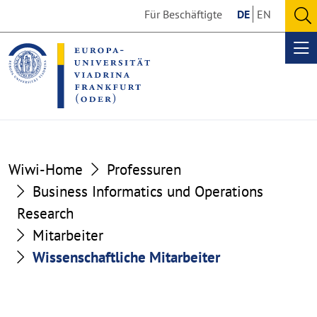
Go
Go
Für Beschäftigte
DE
EN
to
to
O
the
the
se
Op
content
footer
me
section
section
Wiwi-Home
Professuren
Business Informatics und Operations
Research
Mitarbeiter
Wissenschaftliche Mitarbeiter