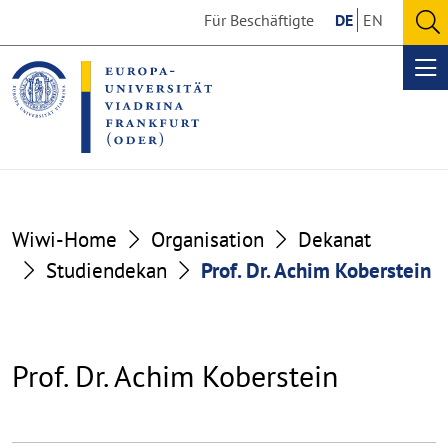
Go
Go
Für Beschäftigte
DE
EN
to
to
O
the
the
se
Op
content
footer
me
section
section
Wiwi-Home
Organisation
Dekanat
Studiendekan
Prof. Dr. Achim Koberstein
Prof. Dr. Achim Koberstein